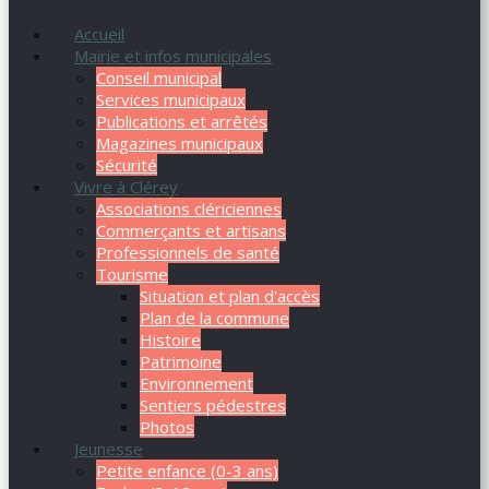
Accueil
Mairie et infos municipales
Conseil municipal
Services municipaux
Publications et arrêtés
Magazines municipaux
Sécurité
Vivre à Clérey
Associations clériciennes
Commerçants et artisans
Professionnels de santé
Tourisme
Situation et plan d'accès
Plan de la commune
Histoire
Patrimoine
Environnement
Sentiers pédestres
Photos
Jeunesse
Petite enfance (0-3 ans)