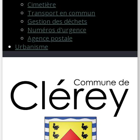
Cimetière
Transport en commun
Gestion des déchets
Numéros d'urgence
Agence postale
Urbanisme