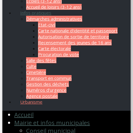
Ecoles (3-12 ans)
Accueil de loisirs (3-12 ans)
Infos pratiques
Démarches administratives
Etat-civil
Carte nationale d'identité et passeport
Autorisation de sortie de territoire
Recensement des jeunes de 16 ans
Carte électorale
Procuration de vote
Salle des fêtes
Culte
Cimetière
Transport en commun
Gestion des déchets
Numéros d'urgence
Agence postale
Urbanisme
Accueil
Mairie et infos municipales
Conseil municipal