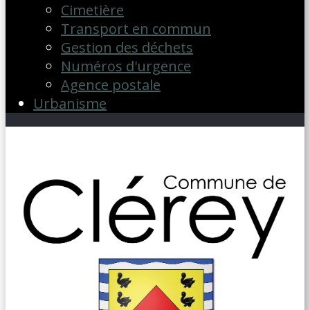
Cimetière
Transport en commun
Gestion des déchets
Numéros d'urgence
Agence postale
Urbanisme