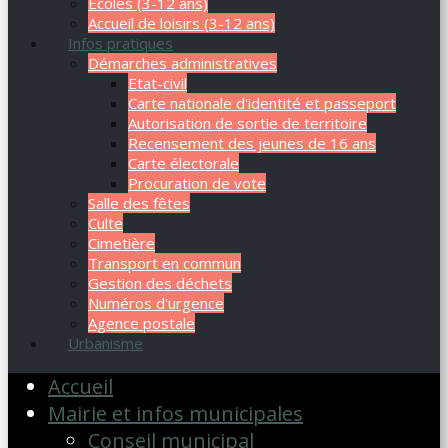
Ecoles (3-12 ans)
Accueil de loisirs (3-12 ans)
Infos pratiques
Démarches administratives
Etat-civil
Carte nationale d'identité et passeport
Autorisation de sortie de territoire
Recensement des jeunes de 16 ans
Carte électorale
Procuration de vote
Salle des fêtes
Culte
Cimetière
Transport en commun
Gestion des déchets
Numéros d'urgence
Agence postale
Urbanisme
Accueil
Mairie et infos municipales
Conseil municipal