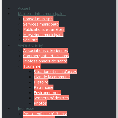
Accueil
Mairie et infos municipales
Conseil municipal
Services municipaux
Publications et arrêtés
Magazines municipaux
Sécurité
Vivre à Clérey
Associations clériciennes
Commerçants et artisans
Professionnels de santé
Tourisme
Situation et plan d'accès
Plan de la commune
Histoire
Patrimoine
Environnement
Sentiers pédestres
Photos
Jeunesse
Petite enfance (0-3 ans)