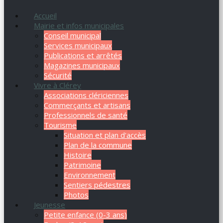
Accueil
Mairie et infos municipales
Conseil municipal
Services municipaux
Publications et arrêtés
Magazines municipaux
Sécurité
Vivre à Clérey
Associations clériciennes
Commerçants et artisans
Professionnels de santé
Tourisme
Situation et plan d'accès
Plan de la commune
Histoire
Patrimoine
Environnement
Sentiers pédestres
Photos
Jeunesse
Petite enfance (0-3 ans)