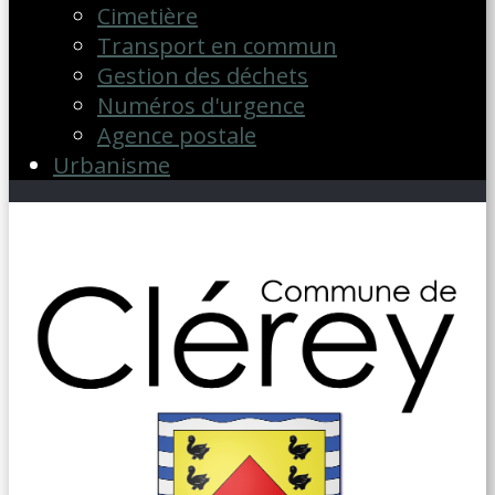
Cimetière
Transport en commun
Gestion des déchets
Numéros d'urgence
Agence postale
Urbanisme