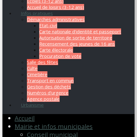
Ecoles (3-12 ans)
Accueil de loisirs (3-12 ans)
Infos pratiques
Démarches administratives
Etat-civil
Carte nationale d'identité et passeport
Autorisation de sortie de territoire
Recensement des jeunes de 16 ans
Carte électorale
Procuration de vote
Salle des fêtes
Culte
Cimetière
Transport en commun
Gestion des déchets
Numéros d'urgence
Agence postale
Urbanisme
Accueil
Mairie et infos municipales
Conseil municipal