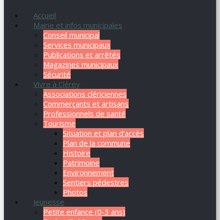
Accueil
Mairie et infos municipales
Conseil municipal
Services municipaux
Publications et arrêtés
Magazines municipaux
Sécurité
Vivre à Clérey
Associations clériciennes
Commerçants et artisans
Professionnels de santé
Tourisme
Situation et plan d'accès
Plan de la commune
Histoire
Patrimoine
Environnement
Sentiers pédestres
Photos
Jeunesse
Petite enfance (0-3 ans)