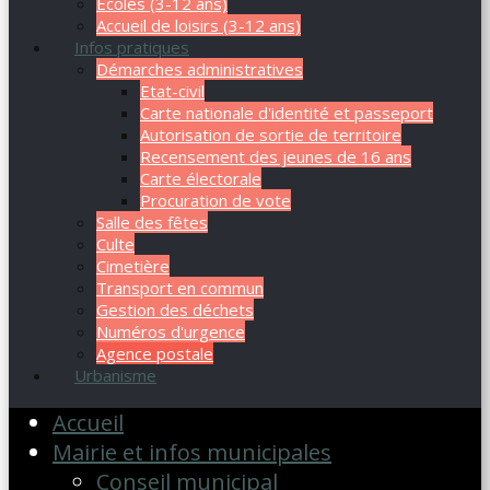
Ecoles (3-12 ans)
Accueil de loisirs (3-12 ans)
Infos pratiques
Démarches administratives
Etat-civil
Carte nationale d'identité et passeport
Autorisation de sortie de territoire
Recensement des jeunes de 16 ans
Carte électorale
Procuration de vote
Salle des fêtes
Culte
Cimetière
Transport en commun
Gestion des déchets
Numéros d'urgence
Agence postale
Urbanisme
Accueil
Mairie et infos municipales
Conseil municipal