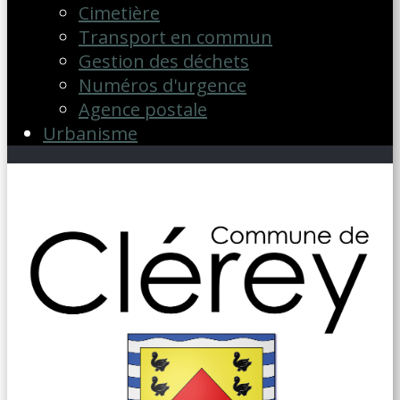
Cimetière
Transport en commun
Gestion des déchets
Numéros d'urgence
Agence postale
Urbanisme