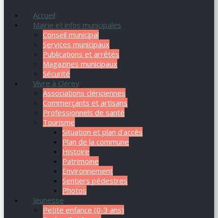
Accueil
Mairie et infos municipales
Conseil municipal
Services municipaux
Publications et arrêtés
Magazines municipaux
Sécurité
Vivre à Clérey
Associations clériciennes
Commerçants et artisans
Professionnels de santé
Tourisme
Situation et plan d'accès
Plan de la commune
Histoire
Patrimoine
Environnement
Sentiers pédestres
Photos
Jeunesse
Petite enfance (0-3 ans)