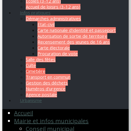
Ecoles (3-12 ans)
Accueil de loisirs (3-12 ans)
Infos pratiques
Démarches administratives
Etat-civil
Carte nationale d'identité et passeport
Autorisation de sortie de territoire
Recensement des jeunes de 16 ans
Carte électorale
Procuration de vote
Salle des fêtes
Culte
Cimetière
Transport en commun
Gestion des déchets
Numéros d'urgence
Agence postale
Urbanisme
Accueil
Mairie et infos municipales
Conseil municipal