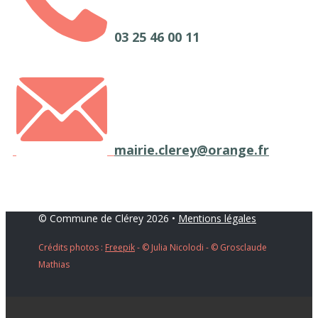
03 25 46 00 11
mairie.clerey@orange.fr
© Commune de Clérey 2026 •
Mentions légales
Crédits photos :
Freepik
- ​© Julia Nicolodi - © Grosclaude
Mathias