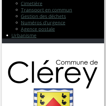
Cimetière
Transport en commun
Gestion des déchets
Numéros d'urgence
Agence postale
Urbanisme